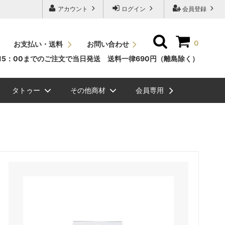
アカウント
ログイン
会員登録
0
お支払い・送料
お問い合わせ
15：00までのご注文で当日発送 送料一律690円（離島除く）
タトゥー
その他商材
会員専用
ッシュＪカール
素
ュエリーグリッタ
毛エクステ
ビバラッシュ フラットボリュームラッ
NEW
スタイルラッシュＣカール
国産パーマ液
メイチャ色素（ゆうパケット
ボディージュエリーステンシ
眉毛
シュ
便）
ル
ル関連商品
NEW
ッシュ ボリューム
ラーチャート
スタイルラッシュＤカール
グルー/リムーバー/前処理剤
ク）
まつげエクステ関連商品
ラッシュドライアー
ミンクラッシュバラ売り(バル
メイチャ
ク）
まつげパーマグルー