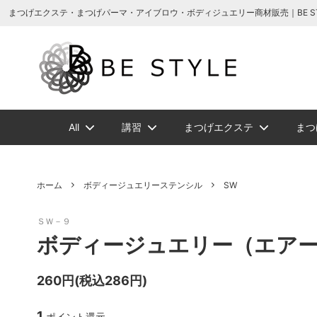
まつげエクステ商材の通販・まつげパーマ・ボディジュエリーなどまつげ商材・美
まつげエクステ・まつげパーマ・アイブロウ・ボディジュエリー商材販売｜BE STYLE 
All
講習
まつげエクステ
まつ
増毛ヘアエクステ関連商品
NEW
NEW
メイチャ
まつげ美容液ト
増毛ヘアエクス
ソフタップ色素
ボディージュエ
講習一覧
ビバラッシ
アイブ
ホーム
ボディージュエリーステンシル
SW
ボリュームラッ
まつげパーマグ
ＳＷ－９
ビバラッシュ フラットカラー
スタイルラッシ
タトゥー小物
ボディージュエ
スタイ
NE
ボディージュエリー（エア
スタイルラッシュＭｉｘ
スタイ
まつげエクステ
260円(税込286円)
ツイーザー
グルー/
1
ジェルまつ毛パーマ
ロマン
ポイント還元