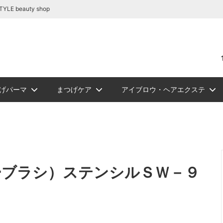
容商材の通販｜BE STYLE beauty shop
beauty shop
げパーマ
まつげケア
アイブロウ・ヘアエクステ
リートメント
テ関連商品
リーグルー
ュ フラット
ロウ
NEW
PickUp
ジェルまつ毛パーマ
アイシート
アイブロウ
ソフタップ色素（ゆうパケッ
ボディージュエリーグリッタ
まつ毛カール
ビバラッシュ フラッ
講習
NEW
スタイルラ
ロマンサ
メイチャ色
ボディージ
まつ
シュ
トカラー
ト便）
ー
ーセット
ルー
まつげパーマロット
まつげカー
ュＤカール
リー
ルラッシュＪカール
W
スタイルラッシュＭｉｘ
ソフタップ カラーチャート
エアーブラシ/コンプレッサー
スタイルラッシュＣカール
スタイルラ
メイチャ カ
化粧品
ーブラシ）ステンシルＳＷ－９
ラッシュ
ルラッシュ ボリュームラッシュ
ミンクラッシュバラ売り(バル
関連商品
ツイーザー
ブロアー/
リムーバー/前処理剤
ブロアー/ラッシュドライアー
サ
国産パーマ液