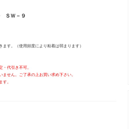
カール関連商品
まつげ美容液トリートメント
 ＳＷ－９
ップ色素（ゆうパケット便）
メイチャ色素
ージュエリーグルー
ボディージュエリーグリッター
きます。（使用頻度により粘着は弱まります）
ージュエリー
エアーブラシ/コンプレッサー
定・代引き不可。
いません。ご了承の上お買い求め下さい。
ます。