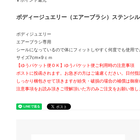
まつげパーマロット
まつげ
ボディージュエリー（エアーブラシ）ステンシル
ソフタップ色素
ソフタ
ボディジュエリー
タトゥー小物
ボディ
エアーブラシ専用
シールになっているので体にフィットしやすく何度でも使用で
ボディージュエリーステンシル
ボディ
サイズ7cm×9ｃｍ
会員専用
【ゆうパケット便ＯＫ】ゆうパケット便ご利用時の注意事項
ポストに投函されます。お急ぎの方はご遠慮ください。日付指
しっかり梱包させて頂きますが紛失・破損の場合の補償は御座
注意事項をお読み頂きご理解頂いた方のみご注文をお願い致し