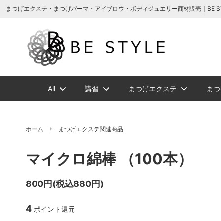
まつげエクステ商材の通販・まつげパーマ・ボディジュエリーなどまつげ商材・美
まつげエクステ・まつげパーマ・アイブロウ・ボディジュエリー商材販売｜BE STYLE 
All
講習
まつげエクステ
まつ
増毛ヘアエクステ関連商品
NEW
NEW
メイチャ
まつげ美容液ト
増毛ヘアエクス
ソフタップ色素
ボディージュエ
講習一覧
ビバラッシ
アイブ
ホーム
まつげエクステ関連商品
ボリュームラッ
まつげパーマグ
マイクロ綿棒 （100本）
ビバラッシュ フラットカラー
スタイルラッシ
タトゥー小物
ボディージュエ
スタイ
NE
スタイルラッシュＭｉｘ
スタイ
800円(税込880円)
まつげエクステ
ツイーザー
グルー/
4
ポイント還元
ジェルまつ毛パーマ
ロマン