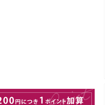
カール関連商品
まつげ美容液トリートメント
ップ色素（ゆうパケット便）
メイチャ色素
ージュエリーグルー
ボディージュエリーグリッター
ージュエリー
エアーブラシ/コンプレッサー