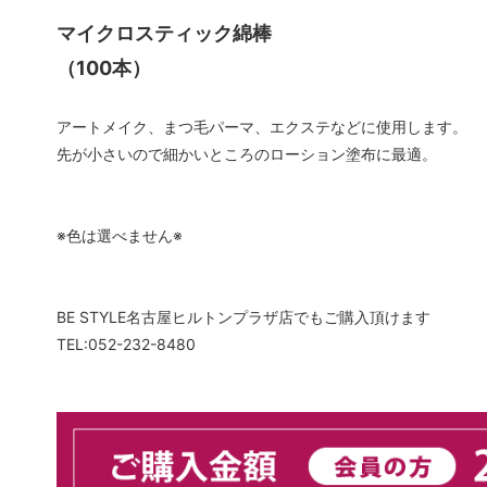
マイクロスティック綿棒
まつげパーマロット
まつげ
（100本）
ソフタップ色素
ソフタ
アートメイク、まつ毛パーマ、エクステなどに使用します。
タトゥー小物
ボディ
先が小さいので細かいところのローション塗布に最適。
ボディージュエリーステンシル
ボディ
会員専用
※色は選べません※
BE STYLE名古屋ヒルトンプラザ店でもご購入頂けます
TEL:052-232-8480