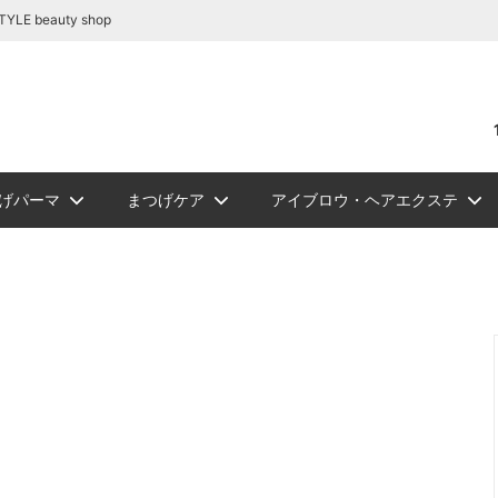
容商材の通販｜BE STYLE beauty shop
beauty shop
げパーマ
まつげケア
アイブロウ・ヘアエクステ
リートメント
テ関連商品
リーグルー
ュ フラット
ロウ
NEW
PickUp
ジェルまつ毛パーマ
アイシート
アイブロウ
ソフタップ色素（ゆうパケッ
ボディージュエリーグリッタ
まつ毛カール
ビバラッシュ フラッ
講習
NEW
スタイルラ
ロマンサ
メイチャ色
ボディージ
まつ
シュ
トカラー
ト便）
ー
ーセット
ルー
まつげパーマロット
まつげカー
ュＤカール
リー
ルラッシュＪカール
W
スタイルラッシュＭｉｘ
ソフタップ カラーチャート
エアーブラシ/コンプレッサー
スタイルラッシュＣカール
スタイルラ
メイチャ カ
化粧品
ラッシュ
ルラッシュ ボリュームラッシュ
ミンクラッシュバラ売り(バル
関連商品
ツイーザー
ブロアー/
リムーバー/前処理剤
ブロアー/ラッシュドライアー
サ
国産パーマ液