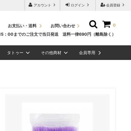
アカウント
ログイン
会員登録
0
お支払い・送料
お問い合わせ
15：00までのご注文で当日発送 送料一律690円（離島除く）
タトゥー
その他商材
会員専用
ッシュＪカール
素
ュエリーグリッタ
毛エクステ
ビバラッシュ フラットボリュームラッ
NEW
スタイルラッシュＣカール
国産パーマ液
メイチャ色素（ゆうパケット
ボディージュエリーステンシ
眉毛
シュ
便）
ル
ル関連商品
NEW
ッシュ ボリューム
ラーチャート
スタイルラッシュＤカール
グルー/リムーバー/前処理剤
ク）
まつげエクステ関連商品
ラッシュドライアー
ミンクラッシュバラ売り(バル
メイチャ
ク）
まつげパーマグルー