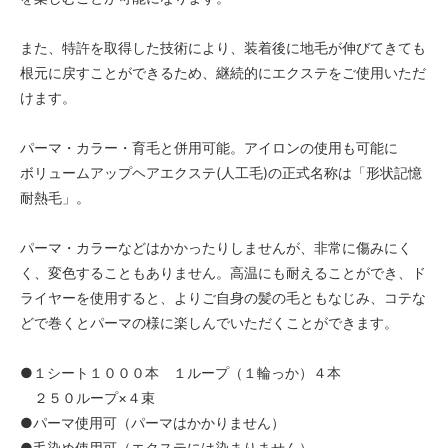
また、特許を取得した技術により、装着後に地毛が伸びてきても
根元に戻すことができるため、継続的にエクステをご使用いただ
けます。
パーマ・カラー・育毛と併用可能。アイロンの使用も可能に
ボリュームアップヘアエクステ(人工毛)の正式名称は「形状記憶
耐熱毛」。
パーマ・カラーなどはかかったりしませんが、非常に傷みにく
く、変色することもありません。高温にも耐えることができ、ド
ライヤーを使用すると、よりご自身の髪の毛ともなじみ、コテな
どで巻くとパーマの様に楽しんでいただくことができます。
●１シート１０００本 １ループ（１輪っか）４本
２５０ループ×４束
●パーマ使用可（パーマはかかりません）
●毛染め使用可（エクステには染まりません）