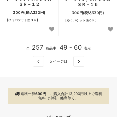
ＳＲ－１２
ＳＲ－１５
300円(税込330円)
300円(税込330円)
【ゆうパケット便ＯＫ】
【ゆうパケット便ＯＫ】
257
49 - 60
全
商品中
表示
5
ページ目
送料一律
690円
｜ご購入合計13,200円以上で
送料
無料（沖縄・離島除く）